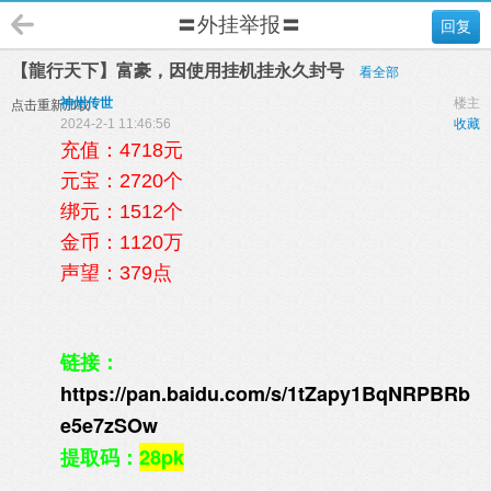
〓外挂举报〓
回复
【龍行天下】富豪，因使用挂机挂永久封号
看全部
神州传世
楼主
点击重新加载
2024-2-1 11:46:56
收藏
充值：4718元
元宝：2720个
绑元：1512个
金币：1120万
声望：379点
链接：
https://pan.baidu.com/s/1tZapy1BqNRPBRb
e5e7zSOw
提取码：
28pk