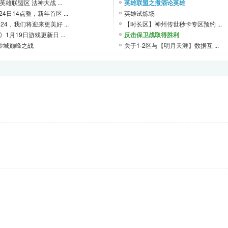
雄联盟区 法神大战 ...
英雄联盟之煮酒论英雄
24日14点整，新年首区 ...
英雄试炼场
24，我们将迎来更美好 ...
【时长区】神州传世秒卡专区预约 ...
1月19日游戏更新日 ...
反击保卫战取得胜利
14沙城巅峰之战
关于1-2区与【明月天涯】数据互 ...