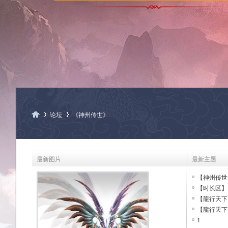
论坛
《神州传世》
神
»
›
最新图片
最新主题
【神州传世】
【时长区】神
【龍行天下】
【龍行天下】
1