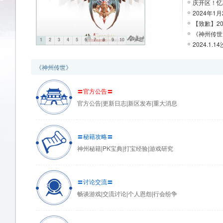
庆开区！忆英
2024年1月
【致歉】20
州
《神州传世》
1
2
3
4
5
6
7
8
9
10
2024.1.
《神州传世》
〓官方公告〓
官方公告|更新日志|新区发布|重大消息
传
〓秘籍攻略〓
神州秘籍|PK宝典|打宝经验|游戏研究
〓讨论交流〓
畅谈游戏|交流讨论|个人恩怨|行会纷争