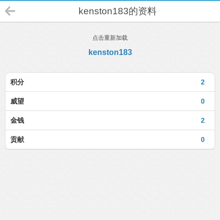
kenston183的资料
点击重新加载
kenston183
积分
2
威望
0
金钱
2
贡献
0